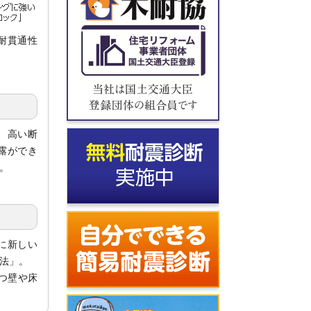
耐貫通性
、高い断
露ができ
。
に新しい
法」。
つ壁や床