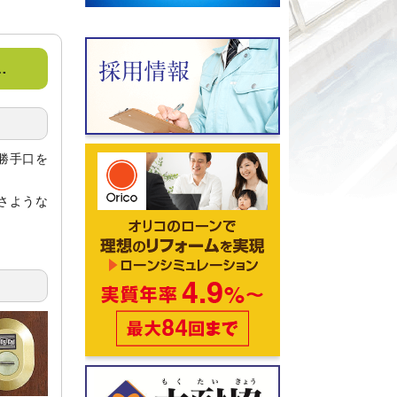
…
勝手口を
さような